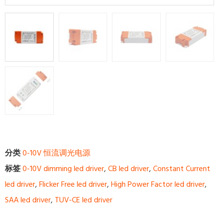
分类
0-10V 恒流调光电源
标签
0-10V dimming led driver
,
CB led driver
,
Constant Current
led driver
,
Flicker Free led driver
,
High Power Factor led driver
,
SAA led driver
,
TUV-CE led driver