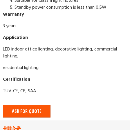
Suitable for Class II light fixtures
Standby power consumption is less than 0.5W
Warranty
3 years
Application
LED indoor office lighting, decorative lighting, commercial
lighting,
residential lighting
Certification
TUV-CE, CB, SAA
ASK FOR QUOTE