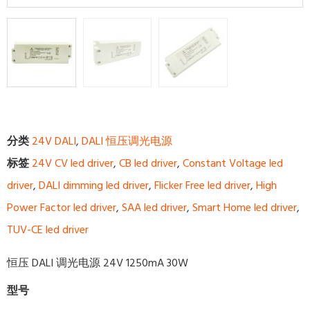
分类
24V DALI
,
DALI 恒压调光电源
标签
24V CV led driver
,
CB led driver
,
Constant Voltage led
driver
,
DALI dimming led driver
,
Flicker Free led driver
,
High
Power Factor led driver
,
SAA led driver
,
Smart Home led driver
,
TUV-CE led driver
恒压 DALI 调光电源 24V 1250mA 30W
型号