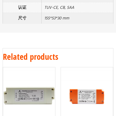
认证
TUV-CE, CB, SAA
尺寸
155*53*30 mm
Related products